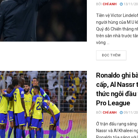
BỞI
CHÍ ANH
13/11/20
Tiền vệ Victor Lindelo
người hùng của M.U kh
Quỷ đỏ Chiến thắng n
trên sân nhà trước tâ
vòng ...
ĐỌC THÊM
Ronaldo ghi b
cấp, Al Nassr 
thức ngôi đầu 
Pro League
BỞI
CHÍ ANH
09/11/20
Ở trận đấu rạng sáng 
Nassr và Al Khaleei n
Ronaldo tỏa sáng với