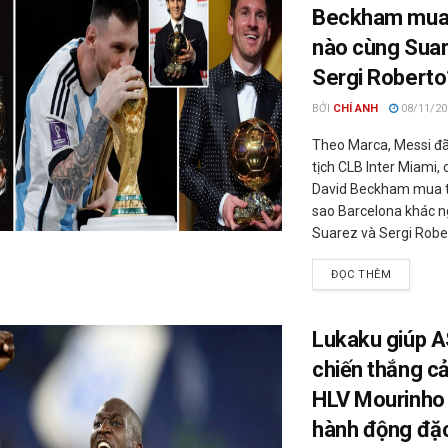
Beckham mua 
nào cùng Suar
Sergi Roberto
BỞI
CHÍ ANH
08/11/20
Theo Marca, Messi đã
tịch CLB Inter Miami,
David Beckham mua 
sao Barcelona khác n
Suarez và Sergi Rober
ĐỌC THÊM
Lukaku giúp 
chiến thắng c
HLV Mourinho l
hành động đặc