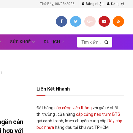
Thứ Bảy, 08/08/2026
Đăng nhập
Đăng ký
SỨC KHOẺ
DU LỊCH
NT
Liên Kết Nhanh
Đặt hàng
cáp cứng viễn thông
với giá rẻ nhất
thị trường , cửa hàng
cáp cứng neo trạm BTS
ngăn cản
giá cạnh tranh, Imex chuyên cung cấp
Dây cáp
bọc nhựa
hàng đầu tại khu vực TPHCM.
i hợp với