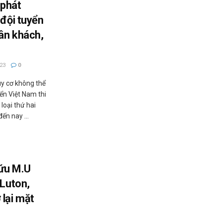
 phát
 đội tuyển
ân khách,
23
0
y cơ không thể
yển Việt Nam thi
loại thứ hai
ến nay ...
cứu M.U
 Luton,
 lại mặt