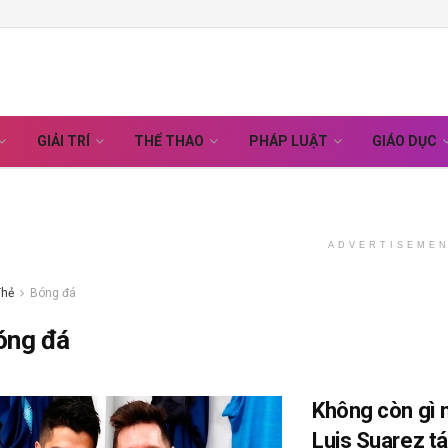
GIẢI TRÍ
THỂ THAO
PHÁP LUẬT
GIÁO DỤC
ADVERTISEME
Thẻ
Bóng đá
óng đá
Không còn gì 
Luis Suarez tá