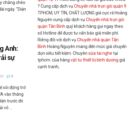
ây chằng chéo
? Cung cấp dịch vụ
Chuyển nhà trọn gói quận 9
dài ngày. “Diện
TPHCM, UY TÍN, CHẤT LƯỢNG giá cực rẻ Hoàng
Nguyên cung cấp dịch vụ
Chuyển nhà trọn gói
quận Tân Bình
quý khách hàng gọi ngay theo
số Hotline để được tư vấn báo giá miễn phí.
Riêng đối với dịch vụ
Chuyển nhà quận Tân
Bình
Hoàng Nguyên mang đến mức giá chuyển
g Anh:
dọn siêu tiết kiệm. Chuyên
sửa tai nghe
tại
rải sự
tphcm. của hàng
vật tư thiết bị bình dương
giá
cạnh tranh,
23
0
ẽ sôi động trở
FA vào tháng
diện trước đó
 vô ...