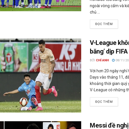
ngoài vòng cấm và kiến
chủ ...
ĐỌC THÊM
V-League khô
băng’ dịp FIFA
BỞI
CHÍ ANH
08/11/20
Với hơn 20 ngày nghỉ 
Days vào tháng 11, đ
khoảng thời gian quý 
V-League có những thay
ĐỌC THÊM
Messi đề nghị