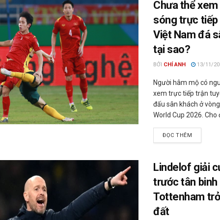
Chưa thể xem
sóng trực tiếp
Việt Nam đá s
tại sao?
BỞI
CHÍ ANH
13/11/20
Người hâm mộ có ngu
xem trực tiếp trận tu
đấu sân khách ở vòng 
World Cup 2026. Cho đ
ĐỌC THÊM
Lindelof giải 
trước tân binh
Tottenham trở
đất