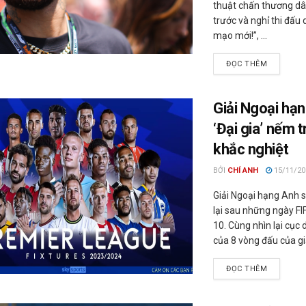
thuật chấn thương d
trước và nghỉ thi đấu 
mạo mới!”, ...
ĐỌC THÊM
Giải Ngoại hạn
‘Đại gia’ nếm t
khắc nghiệt
BỞI
CHÍ ANH
15/11/20
Giải Ngoại hạng Anh s
lại sau những ngày FI
10. Cùng nhìn lại cục 
của 8 vòng đấu của giải
ĐỌC THÊM