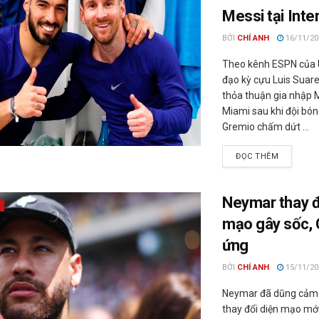
Messi tại Inte
BỞI
CHÍ ANH
16/11/20
Theo kênh ESPN của U
đạo kỳ cựu Luis Suar
thỏa thuận gia nhập M
Miami sau khi đội bón
Gremio chấm dứt ...
ĐỌC THÊM
Neymar thay đ
mạo gây sốc,
ứng
BỞI
CHÍ ANH
15/11/20
Neymar đã dũng cảm 
thay đổi diện mạo mớ