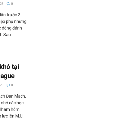
23
0
dẫn trước 2
hiệp phụ nhưng
c dòng đánh
. Sau ...
khó tại
eague
23
0
ách Đan Mạch,
c nhở các học
Fulham hôm
 lực lên M.U.