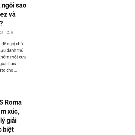
ngôi sao
ez và
?
23
0
 đề nghị chủ
 cựu danh thủ
thêm một cựu
goài Luis
to cho ...
AS Roma
ảm xúc,
ý giải
 biệt