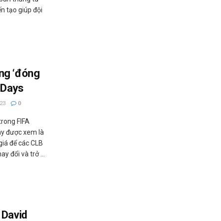
 ​​tạo giúp đội
ng ‘đóng
 Days
23
0
trong FIFA
ây được xem là
giá để các CLB
 đổi và trở ...
 David