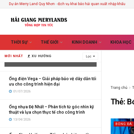
Dự án Merry Land Quy Nhơn
-
dịch vụ khai báo hải quan xuất nhập khẩu
Vietnam Handicrafts Store in Hoi An –
THỜI SỰ
THẾ GIỚI
KINH DOANH
KHOA HỌC
Discover the Stories Hidden Behind
Every Handmade Creation
MỚI NHẤT
XU HƯỚNG
Lọc
03/08/2026
Ống điện Vega – Giải pháp bảo vệ dây dẫn tối
ưu cho công trình hiện đại
Trang chủ
01/07/2026
Thẻ:
B
Ống nhựa Đệ Nhất – Phân tích từ góc nhìn kỹ
thuật và lựa chọn thực tế cho công trình
13/04/2026
BÓNG ĐÁ