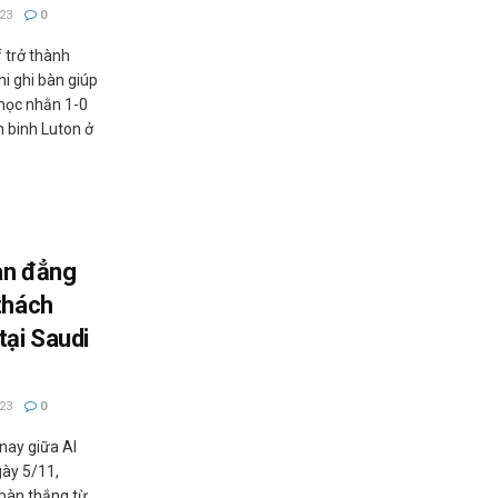
23
0
f trở thành
i ghi bàn giúp
học nhằn 1-0
n binh Luton ở
àn đẳng
thách
tại Saudi
23
0
nay giữa Al
gày 5/11,
 bàn thắng từ