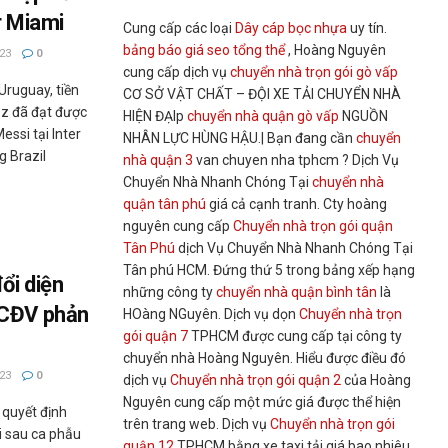
r Miami
Cung cấp các loại
Dây cáp bọc nhựa
uy tín.
bảng báo giá seo tổng thể
, Hoàng Nguyên
23
0
cung cấp dịch vụ
chuyển nhà trọn gói gò vấp
ruguay, tiền
CƠ SỞ VẬT CHẤT – ĐỘI XE TẢI CHUYỂN NHÀ
ez đã đạt được
HIỆN ĐẠIp
chuyển nhà quận gò vấp
NGUỒN
essi tại Inter
NHÂN LỰC HÙNG HẬU.| Bạn đang cần
chuyển
g Brazil
nhà quận 3
van chuyen nha tphcm ? Dịch Vụ
Chuyển Nhà Nhanh Chóng Tại
chuyển nhà
quận tân phú
giá cả cạnh tranh. Cty hoàng
nguyên cung cấp
Chuyển nhà trọn gói quận
Tân Phú
dịch Vụ Chuyển Nhà Nhanh Chóng Tại
Tân phú HCM. Đứng thứ 5 trong bảng xếp hạng
ổi diện
những công ty
chuyển nhà quận bình tân
là
 CĐV phản
HOàng NGuyên. Dịch vụ dọn
Chuyển nhà trọn
gói quận 7
TPHCM được cung cấp tại công ty
chuyển nhà Hoàng Nguyên. Hiểu được điều đó
23
0
dịch vụ
Chuyển nhà trọn gói quận 2
của Hoàng
Nguyên cung cấp một mức giá được thể hiện
quyết định
trên trang web. Dịch vụ
Chuyển nhà trọn gói
i sau ca phẫu
quận 12
TPHCM bằng xe taxi tải giá bao nhiêu