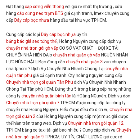
Đặt hàng
cáp cứng viễn thông
với giá rẻ nhất thị trường , cửa
hàng
cáp cứng neo trạm BTS
giá cạnh tranh, Imex chuyên cung
cấp
Dây cáp bọc nhựa
hàng đầu tại khu vực TPHCM.
Cung cấp các loại
Dây cáp bọc nhựa
uy tín.
bảng báo giá seo tổng thể
, Hoàng Nguyên cung cấp dịch vụ
chuyển nhà trọn gói gò vấp
CƠ SỞ VẬT CHẤT – ĐỘI XE TẢI
CHUYỂN NHÀ HIỆN ĐẠIp
chuyển nhà quận gò vấp
NGUỒN NHÂN
LỰC HÙNG HẬU.| Bạn đang cần
chuyển nhà quận 3
van chuyen
nha tphcm ? Dịch Vụ Chuyển Nhà Nhanh Chóng Tại
chuyển nhà
quận tân phú
giá cả cạnh tranh. Cty hoàng nguyên cung cấp
Chuyển nhà trọn gói quận Tân Phú
dịch Vụ Chuyển Nhà Nhanh
Chóng Tại Tân phú HCM. Đứng thứ 5 trong bảng xếp hạng những
công ty
chuyển nhà quận bình tân
là HOàng NGuyên. Dịch vụ dọn
Chuyển nhà trọn gói quận 7
TPHCM được cung cấp tại công ty
chuyển nhà Hoàng Nguyên. Hiểu được điều đó dịch vụ
Chuyển nhà
trọn gói quận 2
của Hoàng Nguyên cung cấp một mức giá được
thể hiện trên trang web. Dịch vụ
Chuyển nhà trọn gói quận 12
TPHCM bằng xe taxi tải giá bao nhiêu ? Cung cấp dịch vụ
Chuyển
nhà trọn gói quận 9
TPHCM, UY TÍN, CHẤT LƯỢNG giá cực rẻ