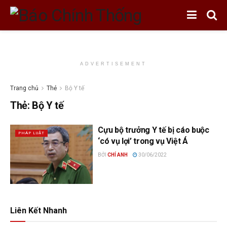
ADVERTISEMENT
Trang chủ
Thẻ
Bộ Y tế
Thẻ:
Bộ Y tế
Cựu bộ trưởng Y tế bị cáo buộc
PHÁP LUẬT
‘có vụ lợi’ trong vụ Việt Á
BỞI
CHÍ ANH
30/06/2022
Liên Kết Nhanh