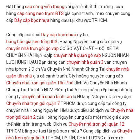
Đặt hàng
cáp cứng viễn thông
với giá rẻ nhất thị trường , cửa
hàng
cáp cứng neo trạm BTS
giá cạnh tranh, Imex chuyên cung
cấp
Dây cáp bọc nhựa
hàng đầu tại khu vực TPHCM.
Cung cấp các loại
Dây cáp bọc nhựa
uy tín.
bảng báo giá seo tổng thể
, Hoàng Nguyên cung cấp dịch vụ
chuyển nhà trọn gói gò vấp
CƠ SỞ VẬT CHẤT – ĐỘI XE TẢI
CHUYỂN NHÀ HIỆN ĐẠIp
chuyển nhà quận gò vấp
NGUỒN NHÂN
LỰC HÙNG HẬU.| Bạn đang cần
chuyển nhà quận 3
van chuyen
nha tphcm ? Dịch Vụ Chuyển Nhà Nhanh Chóng Tại
chuyển nhà
quận tân phú
giá cả cạnh tranh. Cty hoàng nguyên cung cấp
Chuyển nhà trọn gói quận Tân Phú
dịch Vụ Chuyển Nhà Nhanh
Chóng Tại Tân phú HCM. Đứng thứ 5 trong bảng xếp hạng những
công ty
chuyển nhà quận bình tân
là HOàng NGuyên. Dịch vụ dọn
Chuyển nhà trọn gói quận 7
TPHCM được cung cấp tại công ty
chuyển nhà Hoàng Nguyên. Hiểu được điều đó dịch vụ
Chuyển nhà
trọn gói quận 2
của Hoàng Nguyên cung cấp một mức giá được
thể hiện trên trang web. Dịch vụ
Chuyển nhà trọn gói quận 12
TPHCM bằng xe taxi tải giá bao nhiêu ? Cung cấp dịch vụ
Chuyển
nhà trọn gói quận 9
TPHCM, UY TÍN, CHẤT LƯỢNG giá cực rẻ