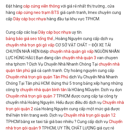
Đặt hàng
cáp cứng viễn thông
với giá rẻ nhất thị trường , cửa
hàng
cáp cứng neo trạm BTS
giá cạnh tranh, Imex chuyên cung
cấp
Dây cáp bọc nhựa
hàng đầu tại khu vực TPHCM.
Cung cấp các loại
Dây cáp bọc nhựa
uy tín.
bảng báo giá seo tổng thể
, Hoàng Nguyên cung cấp dịch vụ
chuyển nhà trọn gói gò vấp
CƠ SỞ VẬT CHẤT – ĐỘI XE TẢI
CHUYỂN NHÀ HIỆN ĐẠIp
chuyển nhà quận gò vấp
NGUỒN NHÂN
LỰC HÙNG HẬU.| Bạn đang cần
chuyển nhà quận 3
van chuyen
nha tphcm ? Dịch Vụ Chuyển Nhà Nhanh Chóng Tại
chuyển nhà
quận tân phú
giá cả cạnh tranh. Cty hoàng nguyên cung cấp
Chuyển nhà trọn gói quận Tân Phú
dịch Vụ Chuyển Nhà Nhanh
Chóng Tại Tân phú HCM. Đứng thứ 5 trong bảng xếp hạng những
công ty
chuyển nhà quận bình tân
là HOàng NGuyên. Dịch vụ dọn
Chuyển nhà trọn gói quận 7
TPHCM được cung cấp tại công ty
chuyển nhà Hoàng Nguyên. Hiểu được điều đó dịch vụ
Chuyển nhà
trọn gói quận 2
của Hoàng Nguyên cung cấp một mức giá được
thể hiện trên trang web. Dịch vụ
Chuyển nhà trọn gói quận 12
TPHCM bằng xe taxi tải giá bao nhiêu ? Cung cấp dịch vụ
Chuyển
nhà trọn gói quận 9
TPHCM, UY TÍN, CHẤT LƯỢNG giá cực rẻ