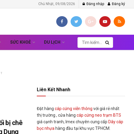
Chủ Nhật, 09/08/2026
Đăng nhập
Đăng ký
SỨC KHOẺ
DU LỊCH
NT
Liên Kết Nhanh
Đặt hàng
cáp cứng viễn thông
với giá rẻ nhất
thị trường , cửa hàng
cáp cứng neo trạm BTS
i bị chê
giá cạnh tranh, Imex chuyên cung cấp
Dây cáp
bọc nhựa
hàng đầu tại khu vực TPHCM.
g Dung