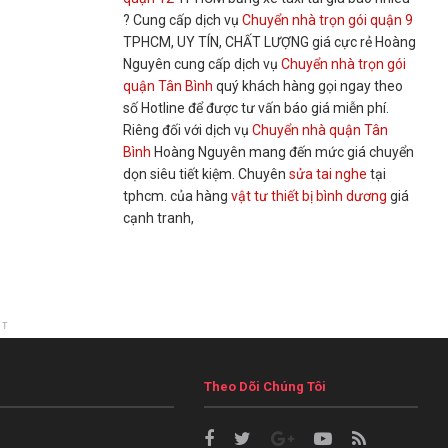
? Cung cấp dịch vụ
Chuyển nhà trọn gói quận 9
TPHCM, UY TÍN, CHẤT LƯỢNG giá cực rẻ Hoàng
Nguyên cung cấp dịch vụ
Chuyển nhà trọn gói
quận Tân Bình
quý khách hàng gọi ngay theo
số Hotline để được tư vấn báo giá miễn phí.
Riêng đối với dịch vụ
Chuyển nhà quận Tân
Bình
Hoàng Nguyên mang đến mức giá chuyển
dọn siêu tiết kiệm. Chuyên
sửa tai nghe
tại
tphcm. của hàng
vật tư thiết bị bình dương
giá
cạnh tranh,
NT
Theo Dõi Chúng Tôi