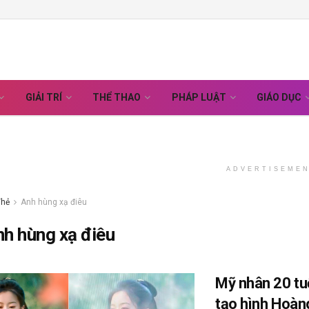
GIẢI TRÍ
THỂ THAO
PHÁP LUẬT
GIÁO DỤC
ADVERTISEME
Thẻ
Anh hùng xạ điêu
nh hùng xạ điêu
Mỹ nhân 20 tuổ
tạo hình Hoàn