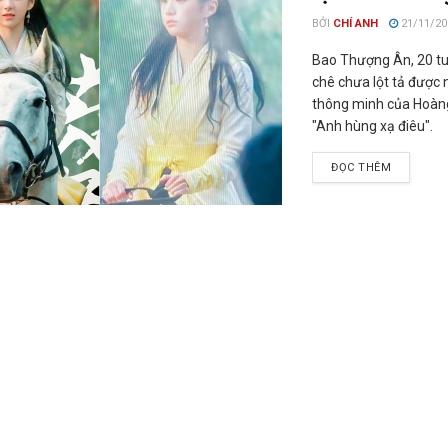
BỞI
CHÍ ANH
21/11/20
Bao Thượng Ân, 20 tuổ
chê chưa lột tả được n
thông minh của Hoàn
"Anh hùng xạ điêu".
ĐỌC THÊM