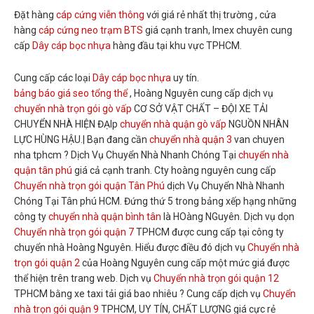
Đặt hàng
cáp cứng viễn thông
với giá rẻ nhất thị trường , cửa
hàng
cáp cứng neo trạm BTS
giá cạnh tranh, Imex chuyên cung
cấp
Dây cáp bọc nhựa
hàng đầu tại khu vực TPHCM.
Cung cấp các loại
Dây cáp bọc nhựa
uy tín.
bảng báo giá seo tổng thể
, Hoàng Nguyên cung cấp dịch vụ
chuyển nhà trọn gói gò vấp
CƠ SỞ VẬT CHẤT – ĐỘI XE TẢI
CHUYỂN NHÀ HIỆN ĐẠIp
chuyển nhà quận gò vấp
NGUỒN NHÂN
LỰC HÙNG HẬU.| Bạn đang cần
chuyển nhà quận 3
van chuyen
nha tphcm ? Dịch Vụ Chuyển Nhà Nhanh Chóng Tại
chuyển nhà
quận tân phú
giá cả cạnh tranh. Cty hoàng nguyên cung cấp
Chuyển nhà trọn gói quận Tân Phú
dịch Vụ Chuyển Nhà Nhanh
Chóng Tại Tân phú HCM. Đứng thứ 5 trong bảng xếp hạng những
công ty
chuyển nhà quận bình tân
là HOàng NGuyên. Dịch vụ dọn
Chuyển nhà trọn gói quận 7
TPHCM được cung cấp tại công ty
chuyển nhà Hoàng Nguyên. Hiểu được điều đó dịch vụ
Chuyển nhà
trọn gói quận 2
của Hoàng Nguyên cung cấp một mức giá được
thể hiện trên trang web. Dịch vụ
Chuyển nhà trọn gói quận 12
TPHCM bằng xe taxi tải giá bao nhiêu ? Cung cấp dịch vụ
Chuyển
nhà trọn gói quận 9
TPHCM, UY TÍN, CHẤT LƯỢNG giá cực rẻ