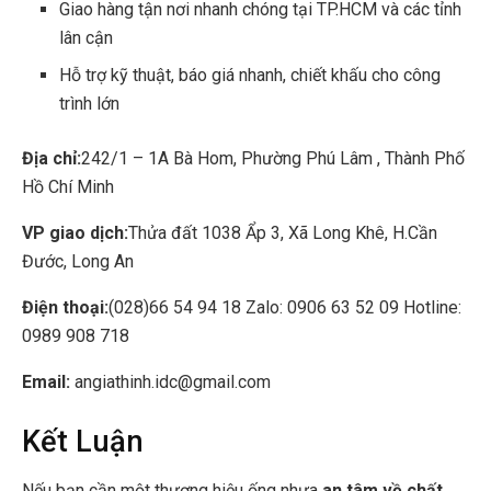
Giao hàng tận nơi nhanh chóng tại TP.HCM và các tỉnh
lân cận
Hỗ trợ kỹ thuật, báo giá nhanh, chiết khấu cho công
trình lớn
Địa chỉ:
242/1 – 1A Bà Hom, Phường Phú Lâm , Thành Phố
Hồ Chí Minh
VP giao dịch:
Thửa đất 1038 Ẩp 3, Xã Long Khê, H.Cần
Đước, Long An
Điện thoại:
(028)66 54 94 18 Zalo: 0906 63 52 09 Hotline:
0989 908 718
Email:
angiathinh.idc@gmail.com
Kết Luận
Nếu bạn cần một thương hiệu ống nhựa
an tâm về chất