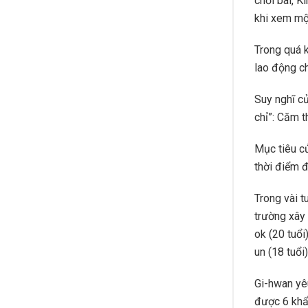
chơi bài, K
khi xem một
Trong quá k
lao động c
Suy nghĩ c
chỉ”: Căm t
Mục tiêu củ
thời điểm đ
Trong vài t
trường xây
ok (20 tuổ
un (18 tuổi
Gi-hwan yê
được 6 khẩu