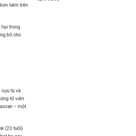
 kim tiêm trên
 hại trong
ông bố cho
 cựu tù và
công tố viên
 Mascan – một
k (23 tuổi)