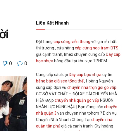
Liên Kết Nhanh
ời
Đặt hàng
cáp cứng viễn thông
với giá rẻ nhất
thị trường , cửa hàng
cáp cứng neo trạm BTS
giá cạnh tranh, Imex chuyên cung cấp
Dây cáp
bọc nhựa
hàng đầu tại khu vực TPHCM.
0
0
Cung cấp các loại
Dây cáp bọc nhựa
uy tín.
bảng báo giá seo tổng thể
, Hoàng Nguyên
cung cấp dịch vụ
chuyển nhà trọn gói gò vấp
CƠ SỞ VẬT CHẤT – ĐỘI XE TẢI CHUYỂN NHÀ
HIỆN ĐẠIp
chuyển nhà quận gò vấp
NGUỒN
NHÂN LỰC HÙNG HẬU.| Bạn đang cần
chuyển
nhà quận 3
van chuyen nha tphcm ? Dịch Vụ
Chuyển Nhà Nhanh Chóng Tại
chuyển nhà
quận tân phú
giá cả cạnh tranh. Cty hoàng