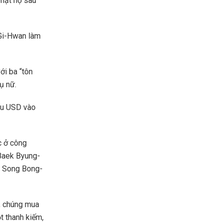
phạt họ sau
 Gi-Hwan làm
ới ba “tôn
ụ nữ.
iệu USD vào
c ở công
 Baek Byung-
và Song Bong-
, chúng mua
t thanh kiếm,