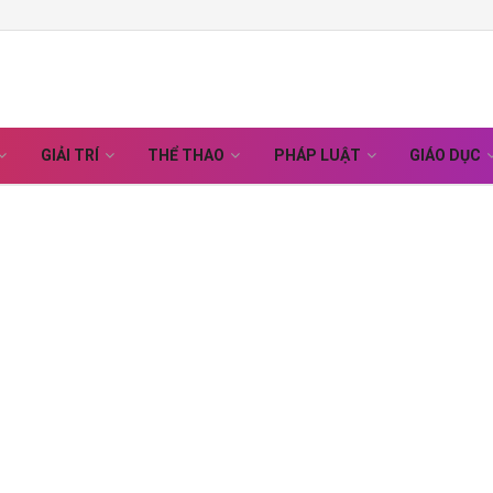
GIẢI TRÍ
THỂ THAO
PHÁP LUẬT
GIÁO DỤC