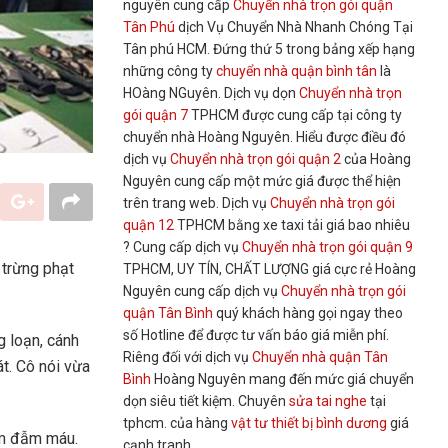
nguyên cung cấp
Chuyển nhà trọn gói quận
Tân Phú
dịch Vụ Chuyển Nhà Nhanh Chóng Tại
Tân phú HCM. Đứng thứ 5 trong bảng xếp hạng
những công ty
chuyển nhà quận bình tân
là
HOàng NGuyên. Dịch vụ dọn
Chuyển nhà trọn
gói quận 7
TPHCM được cung cấp tại công ty
chuyển nhà Hoàng Nguyên. Hiểu được điều đó
dịch vụ
Chuyển nhà trọn gói quận 2
của Hoàng
Nguyên cung cấp một mức giá được thể hiện
trên trang web. Dịch vụ
Chuyển nhà trọn gói
quận 12
TPHCM bằng xe taxi tải giá bao nhiêu
? Cung cấp dịch vụ
Chuyển nhà trọn gói quận 9
 trừng phạt
TPHCM, UY TÍN, CHẤT LƯỢNG giá cực rẻ Hoàng
Nguyên cung cấp dịch vụ
Chuyển nhà trọn gói
quận Tân Bình
quý khách hàng gọi ngay theo
số Hotline để được tư vấn báo giá miễn phí.
g loạn, cánh
Riêng đối với dịch vụ
Chuyển nhà quận Tân
t. Cô nói vừa
Bình
Hoàng Nguyên mang đến mức giá chuyển
dọn siêu tiết kiệm. Chuyên
sửa tai nghe
tại
tphcm. của hàng
vật tư thiết bị bình dương
giá
ầm đẫm máu.
cạnh tranh,