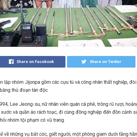
Share on Facebook
Share on Twitter
n lập nhóm Jijonpa gồm các cựu tù và công nhân thất nghiệp, đòi
 bằng thủ đoạn tàn độc.
94, Lee Jeong-su, nữ nhân viên quán cà phê, trông rũ rượi, hoản
 xước và quần áo rách toạc, đi cùng đồng nghiệp đến đồn cảnh sá
khỏi nhóm tội phạm có vũ trang.
ể về những vụ bắt cóc, giết người, một phòng giam dưới tầng h