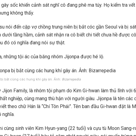
gây sốc khiến cảnh sát nghĩ cô đang phê ma túy. Họ kiểm tra vết
hưng không thấy.
u nói đến cặp vợ chồng trung niên bị bắt cóc gần Seoul và bị sát
dưới tầng hầm, cảnh sát nhận ra cô biết chi tiết chưa hề được c
ều đó có nghĩa đang nói sự thật.
a, những tội ác của băng nhóm Jijonpa được hé lộ.
bị bắt cùng các hung khí gây án. Ảnh:
Bizarrepedia
y Jijon Family, là nhóm tội phạm do Kim Gi-hwan làm thủ lĩnh với 6
hất nghiệp, cùng mang thù hận với người giàu. Jijonpa là tên các 
viết theo chữ Hán là “Chí Tôn Phái”. Tên ban đầu Gi-hwan đặt là
 nghĩa.
i cùng sinh viên Kim Hyun-yang (22 tuổi) và cựu tù Moon Sang-ro