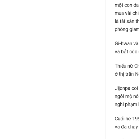
một con dao
mua vài chi
là tài sản 
phòng giam
Gi-hwan và 
và bắt cóc
Thiếu nữ Ch
ở thị trấn 
Jijonpa coi
ngôi mộ nôn
nghi phạm h
Cuối hè 199
và đã chạy 