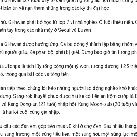
im Gi-hwan (27 tuổi) bày tỏ căm ghét người giàu, nói muốn trừng 
 bản tin về nạn tham nhũng trong các kỳ thi đại học.
hứ, Gi-hwan phải bỏ học từ lớp 7 vì nhà nghèo. Ở tuổi thiếu niên,
hân tay trong các nhà máy ở Seoul và Busan.
ủa Gi-hwan được hưởng ứng. Cả ba đồng ý thành lập băng nhóm v
hù người giàu; Kẻ phản bội phải bị giết; Đừng bao giờ tin tưởng ph
a Jijonpa là tích lũy tổng cộng một tỷ won, tương đương 1,25 tr
ó, thông qua bắt cóc và tống tiền.
uần tiếp theo, chúng lôi kéo những người lao động nghèo khó khá
 dựng. Sang-rok thuyết phục được hai kẻ có tiền án trộm cướp là
i) và Kang Dong-un (21 tuổi) nhập hội. Kang Moon-sub (20 tuổi) 
) là hai kẻ cuối cùng gia nhập.
u cầu các đàn em góp tiền mua vũ khí ở chợ đen. Sau nhiều tháng
 súng trường, một súng tiểu liên, một súng hơi, một súng lục, mộ