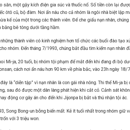
 săn, một gậy kích điện gia súc và thuốc nổ. Số tiền còn lại đượ
ếc ôtô cũ, bộ đàm. Nơi ẩn náu cho cả nhóm là ngôi nhà biệt lập m
thừa kế của một trong các thành viên. Để che giấu nạn nhân, chúng
 bằng bê tông dưới tầng hầm.
những thành viên có kinh nghiệm hơn tổ chức các buổi đào tạo xử
 cho nhóm. Đến tháng 7/1993, chúng bắt đầu tìm kiếm nạn nhân đầ
oi Mi-ja, 20 tuổi, bị nhóm tội phạm để mắt đến khi đang đi bộ dư
Nonsan, cách nơi ẩn náu hơn 90 km về phía bắc, vào 23h ngày 18/
 đây là “diễn tập” vì nạn nhân là con gái nhà nông. Thi thể Mi-ja bị
g, sau đó được một dân làng phát hiện khi cắt cỏ. Cảnh sát khôn
ay động cơ gây án cho đến khi Jijonpa bị bắt và thú nhận tội ác.
3, Song Bong-un bỗng biến mất. Kẻ ít tuổi nhất trong nhóm giữ va
trốn với 3 triệu won.