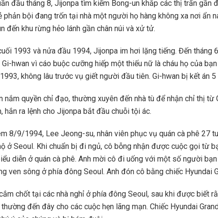
ần đầu tháng 8, Jijonpa tìm kiếm Bong-un khắp các thị trấn gần đ
ẻ phản bội đang trốn tại nhà một người họ hàng không xa nơi ẩn n
 đến khu rừng hẻo lánh gần chân núi và xử tử.
cuối 1993 và nửa đầu 1994, Jijonpa im hơi lặng tiếng. Đến tháng 
m Gi-hwan vì cáo buộc cưỡng hiếp một thiếu nữ là cháu họ của bạn
993, không lâu trước vụ giết người đầu tiên. Gi-hwan bị kết án 5
n nắm quyền chỉ đạo, thường xuyên đến nhà tù để nhận chỉ thị từ 
 hắn ra lệnh cho Jijonpa bắt đầu chuỗi tội ác.
m 8/9/1994, Lee Jeong-su, nhân viên phục vụ quán cà phê 27 tuổ
hộ ở Seoul. Khi chuẩn bị đi ngủ, cô bỗng nhận được cuộc gọi từ bạ
iểu diễn ở quán cà phê. Anh mời cô đi uống với một số người bạn
ng ven sông ở phía đông Seoul. Anh đón cô bằng chiếc Hyundai G
cắm chốt tại các nhà nghỉ ở phía đông Seoul, sau khi được biết r
ó thường đến đây cho các cuộc hẹn lãng mạn. Chiếc Hyundai Grand