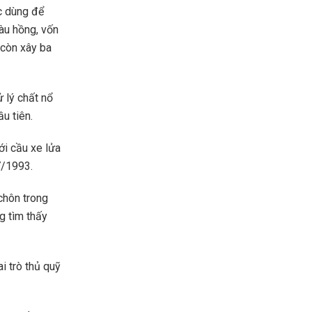
c dùng để
àu hồng, vốn
 còn xây ba
 lý chất nổ
u tiên.
ới cầu xe lửa
7/1993.
 chôn trong
g tìm thấy
i trò thủ quỹ