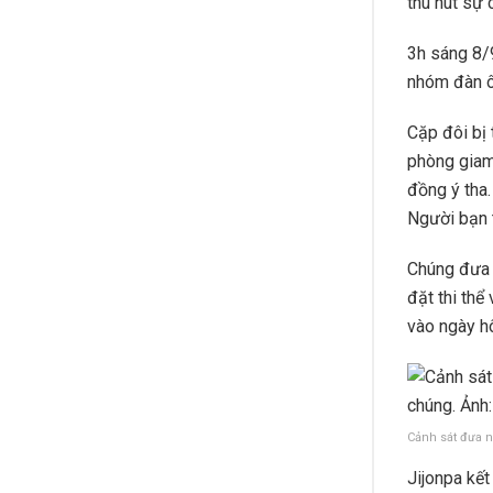
thu hút sự 
3h sáng 8/9
nhóm đàn ô
Cặp đôi bị 
phòng giam.
đồng ý tha
Người bạn t
Chúng đưa t
đặt thi thể
vào ngày hô
Cảnh sát đưa n
Jijonpa kế