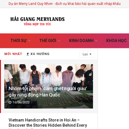
Dự án Merry Land Quy Nhơn
-
dịch vụ khai báo hải quan xuất nhập khẩu
THỜI SỰ
THẾ GIỚI
KINH DOANH
KHOA HỌC
MỚI NHẤT
XU HƯỚNG
Lọc
Nhóm tội phạm ‘căm ghét người giàu’
gây rúng động Hàn Quốc
16/06/2022
Vietnam Handicrafts Store in Hoi An –
Discover the Stories Hidden Behind Every