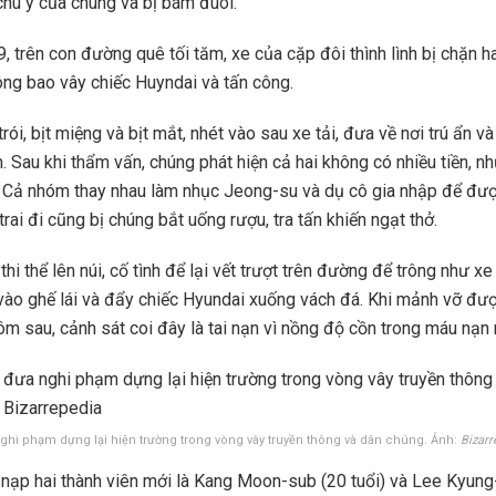
chú ý của chúng và bị bám đuôi.
, trên con đường quê tối tăm, xe của cặp đôi thình lình bị chặn h
ng bao vây chiếc Huyndai và tấn công.
trói, bịt miệng và bịt mắt, nhét vào sau xe tải, đưa về nơi trú ẩn và
 Sau khi thẩm vấn, chúng phát hiện cả hai không có nhiều tiền, 
. Cả nhóm thay nhau làm nhục Jeong-su và dụ cô gia nhập để đư
rai đi cũng bị chúng bắt uống rượu, tra tấn khiến ngạt thở.
hi thể lên núi, cố tình để lại vết trượt trên đường để trông như xe 
 vào ghế lái và đẩy chiếc Hyundai xuống vách đá. Khi mảnh vỡ đượ
m sau, cảnh sát coi đây là tai nạn vì nồng độ cồn trong máu nạn 
ghi phạm dựng lại hiện trường trong vòng vây truyền thông và dân chúng. Ảnh:
Bizarr
t nạp hai thành viên mới là Kang Moon-sub (20 tuổi) và Lee Kyun