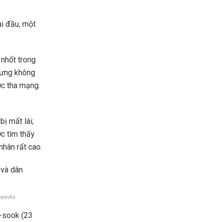
ai đầu, một
 nhốt trong
nhưng không
ợc tha mạng.
bị mất lái;
c tìm thấy
nhân rất cao.
epedia
g-sook (23