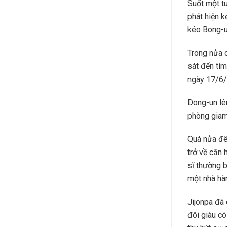
Suốt một tu
phát hiện k
kéo Bong-un
Trong nửa 
sát đến tì
ngày 17/6/1
Dong-un lê
phòng giam,
Quá nửa đê
trở về căn 
sĩ thường b
một nhà hà
Jijonpa đã 
đôi giàu c