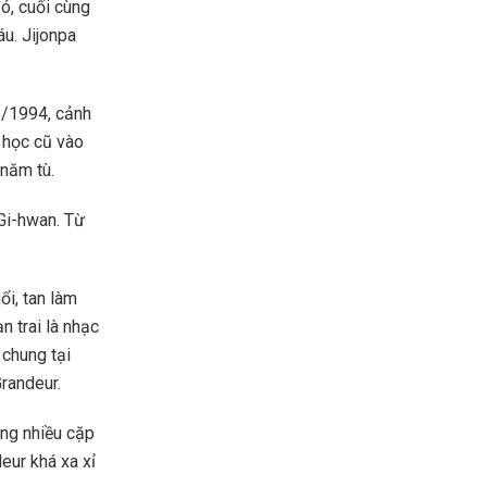
ó, cuối cùng
áu. Jijonpa
6/1994, cảnh
 học cũ vào
 năm tù.
Gi-hwan. Từ
i, tan làm
n trai là nhạc
 chung tại
randeur.
ằng nhiều cặp
eur khá xa xỉ