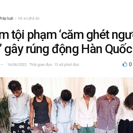
háp luật
Hồ sơ phá án
 tội phạm ‘căm ghét ngư
’ gây rúng động Hàn Quốc
0
16/06/2022
Thời gian đọc: 13 số phút đọc