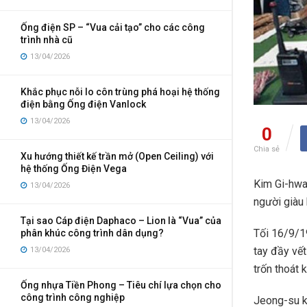
Ống điện SP – “Vua cải tạo” cho các công
trình nhà cũ
13/04/2026
Khắc phục nỗi lo côn trùng phá hoại hệ thống
điện bằng Ống điện Vanlock
13/04/2026
0
Chia sẻ
Xu hướng thiết kế trần mở (Open Ceiling) với
hệ thống Ống Điện Vega
Kim Gi-hwa
13/04/2026
người giàu
Tại sao Cáp điện Daphaco – Lion là “Vua” của
Tối 16/9/19
phân khúc công trình dân dụng?
tay đầy vết
13/04/2026
trốn thoát 
Ống nhựa Tiền Phong – Tiêu chí lựa chọn cho
công trình công nghiệp
Jeong-su k