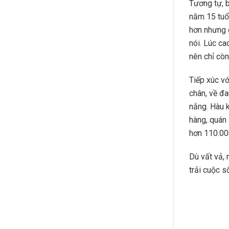
Tương tự, b
năm 15 tuổi
hơn nhưng g
nói. Lúc ca
nên chỉ cò
Tiếp xúc vớ
chân, về đa
nắng. Hàu k
hàng, quán
hơn 110.00
Dù vất vả, 
trải cuộc s