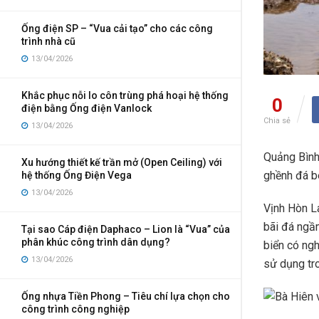
Ống điện SP – “Vua cải tạo” cho các công
trình nhà cũ
13/04/2026
Khắc phục nỗi lo côn trùng phá hoại hệ thống
0
điện bằng Ống điện Vanlock
Chia sẻ
13/04/2026
Quảng Bìn
Xu hướng thiết kế trần mở (Open Ceiling) với
ghềnh đá b
hệ thống Ống Điện Vega
13/04/2026
Vịnh Hòn L
bãi đá ngầm
Tại sao Cáp điện Daphaco – Lion là “Vua” của
phân khúc công trình dân dụng?
biển có ngh
13/04/2026
sử dụng tro
Ống nhựa Tiền Phong – Tiêu chí lựa chọn cho
công trình công nghiệp