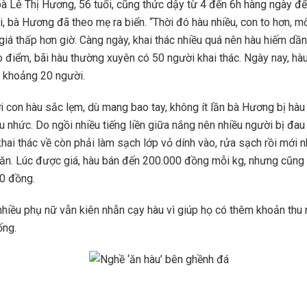
à Lê Thị Hương, 56 tuổi, cũng thức dậy từ 4 đến 6h hàng ngày để
, bà Hương đã theo mẹ ra biển. “Thời đó hàu nhiều, con to hơn, 
iá thấp hơn giờ. Càng ngày, khai thác nhiều quá nên hàu hiếm dầ
o điểm, bãi hàu thường xuyên có 50 người khai thác. Ngày nay, hà
n khoảng 20 người.
i con hàu sắc lẹm, dù mang bao tay, không ít lần bà Hương bị hàu
u nhức. Do ngồi nhiều tiếng liền giữa nắng nên nhiều người bị đau
hai thác về còn phải làm sạch lớp vỏ dính vào, rửa sạch rồi mới 
 ăn. Lúc được giá, hàu bán đến 200.000 đồng mỗi kg, nhưng cũng 
0 đồng.
nhiều phụ nữ vẫn kiên nhẫn cạy hàu vì giúp họ có thêm khoản thu 
ống.