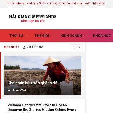
Dự án Merry Land Quy Nhơn
-
dịch vụ khai báo hải quan xuất nhập khẩu
THỜI SỰ
THẾ GIỚI
KINH DOANH
KHOA HỌC
MỚI NHẤT
XU HƯỚNG
Lọc
Khai thác hàu bên ghềnh đá
11/07/2022
Vietnam Handicrafts Store in Hoi An –
Discover the Stories Hidden Behind Every