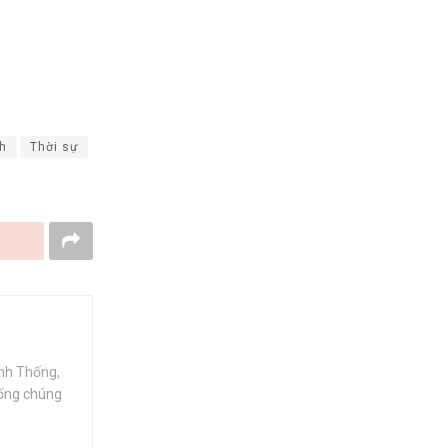
h
Thời sự
ính Thống,
hống chúng