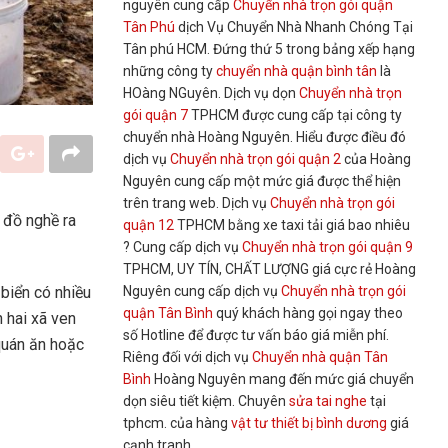
nguyên cung cấp
Chuyển nhà trọn gói quận
Tân Phú
dịch Vụ Chuyển Nhà Nhanh Chóng Tại
Tân phú HCM. Đứng thứ 5 trong bảng xếp hạng
những công ty
chuyển nhà quận bình tân
là
HOàng NGuyên. Dịch vụ dọn
Chuyển nhà trọn
gói quận 7
TPHCM được cung cấp tại công ty
chuyển nhà Hoàng Nguyên. Hiểu được điều đó
dịch vụ
Chuyển nhà trọn gói quận 2
của Hoàng
Nguyên cung cấp một mức giá được thể hiện
trên trang web. Dịch vụ
Chuyển nhà trọn gói
a đồ nghề ra
quận 12
TPHCM bằng xe taxi tải giá bao nhiêu
? Cung cấp dịch vụ
Chuyển nhà trọn gói quận 9
TPHCM, UY TÍN, CHẤT LƯỢNG giá cực rẻ Hoàng
Nguyên cung cấp dịch vụ
Chuyển nhà trọn gói
biển có nhiều
quận Tân Bình
quý khách hàng gọi ngay theo
 hai xã ven
số Hotline để được tư vấn báo giá miễn phí.
 quán ăn hoặc
Riêng đối với dịch vụ
Chuyển nhà quận Tân
Bình
Hoàng Nguyên mang đến mức giá chuyển
dọn siêu tiết kiệm. Chuyên
sửa tai nghe
tại
tphcm. của hàng
vật tư thiết bị bình dương
giá
cạnh tranh,