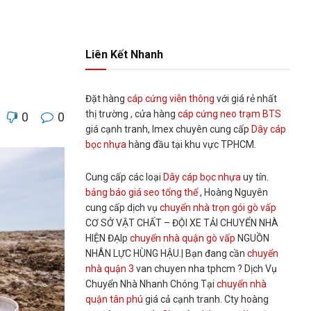
Liên Kết Nhanh
Đặt hàng
cáp cứng viễn thông
với giá rẻ nhất
thị trường , cửa hàng
cáp cứng neo trạm BTS
0
0
giá cạnh tranh, Imex chuyên cung cấp
Dây cáp
bọc nhựa
hàng đầu tại khu vực TPHCM.
Cung cấp các loại
Dây cáp bọc nhựa
uy tín.
bảng báo giá seo tổng thể
, Hoàng Nguyên
cung cấp dịch vụ
chuyển nhà trọn gói gò vấp
CƠ SỞ VẬT CHẤT – ĐỘI XE TẢI CHUYỂN NHÀ
HIỆN ĐẠIp
chuyển nhà quận gò vấp
NGUỒN
NHÂN LỰC HÙNG HẬU.| Bạn đang cần
chuyển
nhà quận 3
van chuyen nha tphcm ? Dịch Vụ
Chuyển Nhà Nhanh Chóng Tại
chuyển nhà
quận tân phú
giá cả cạnh tranh. Cty hoàng