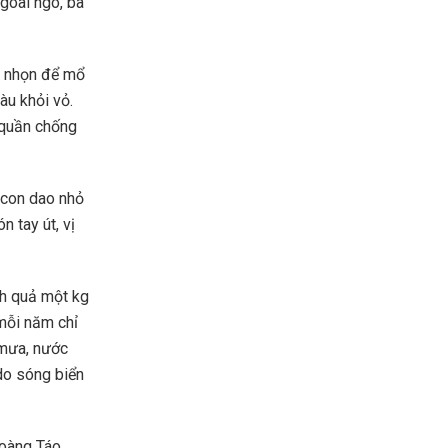
Ngoài ngõ, bà
t nhọn để mổ
àu khỏi vỏ.
 quần chống
 con dao nhỏ
 tay út, vị
nh quả một kg
 mỗi năm chỉ
 mưa, nước
 do sóng biển