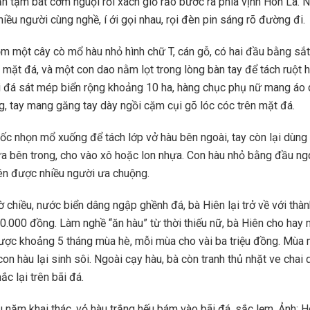
ăn tạm bát cơm nguội rồi xách giỏ rảo bước ra phía vịnh Hòn La. 
iều người cùng nghề, í ới gọi nhau, rọi đèn pin sáng rõ đường đi.
m một cây cò mổ hàu nhỏ hình chữ T, cán gỗ, có hai đầu bằng sắ
 mặt đá, và một con dao nằm lọt trong lòng bàn tay để tách ruột h
ãi đá sát mép biển rộng khoảng 10 ha, hàng chục phụ nữ mang áo
g, tay mang găng tay dày ngồi cặm cụi gõ lóc cóc trên mặt đá.
ốc nhọn mổ xuống để tách lớp vở hàu bên ngoài, tay còn lại dùng
a bên trong, cho vào xô hoặc lon nhựa. Con hàu nhỏ bằng đầu ngón
ên được nhiều người ưa chuộng.
 chiều, nước biển dâng ngập ghềnh đá, bà Hiên lại trở về với thà
0.000 đồng. Làm nghề “ăn hàu” từ thời thiếu nữ, bà Hiên cho hay
được khoảng 5 tháng mùa hè, mỗi mùa cho vài ba triệu đồng. Mùa
con hàu lại sinh sôi. Ngoài cạy hàu, bà còn tranh thủ nhặt ve chai
c lại trên bãi đá.