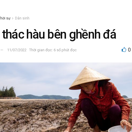
hời sự
Dân sinh
 thác hàu bên ghềnh đá
0
11/07/2022
Thời gian đọc: 6 số phút đọc