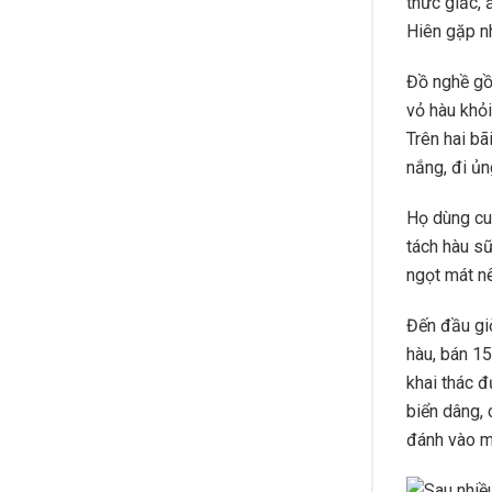
thức giấc, 
Hiên gặp nh
Đồ nghề gồ
vỏ hàu khỏi
Trên hai b
nắng, đi ủn
Họ dùng cu
tách hàu sữ
ngọt mát n
Đến đầu giờ
hàu, bán 15
khai thác 
biển dâng, 
đánh vào mắ