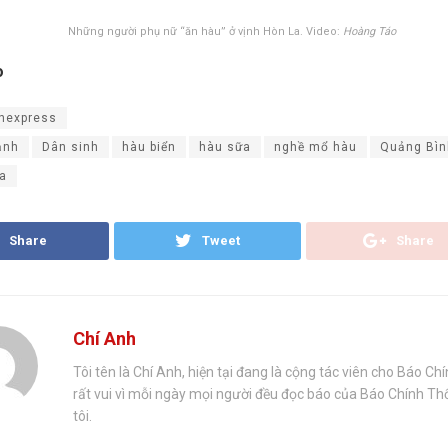
Những người phụ nữ “ăn hàu” ở vịnh Hòn La. Video:
Hoàng Táo
o
nexpress
ảnh
Dân sinh
hàu biển
hàu sữa
nghề mổ hàu
Quảng Bìn
La
Share
Tweet
Share
Chí Anh
Tôi tên là Chí Anh, hiện tại đang là cộng tác viên cho Báo Ch
rất vui vì mỗi ngày mọi người đều đọc báo của Báo Chính T
tôi.