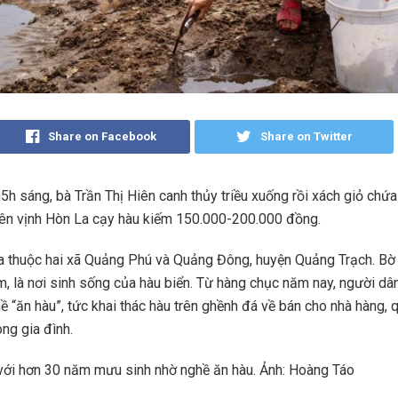
Share on Facebook
Share on Twitter
h
5h sáng, bà Trần Thị Hiên canh thủy triều xuống rồi xách giỏ chứ
ên vịnh Hòn La cạy hàu kiếm 150.000-200.000 đồng.
a thuộc hai xã Quảng Phú và Quảng Đông, huyện Quảng Trạch. Bờ 
, là nơi sinh sống của hàu biển. Từ hàng chục năm nay, người dân
ề “ăn hàu”, tức khai thác hàu trên ghềnh đá về bán cho nhà hàng,
ng gia đình.