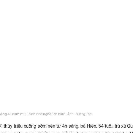
oảng 40 năm mưu sinh nhờ nghề “ăn hàu”. Ảnh:
Hoàng Táo
, thủy triều xuống sớm nên từ 4h sáng, bà Hiên, 54 tuổi, trú xã Q