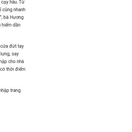
 cạy hàu. Từ
mổ cũng nhanh
n”, bà Hương
u hiếm dần
 cứa đứt tay
 lưng, say
nhập cho nhà
có thời điểm
nhập trang