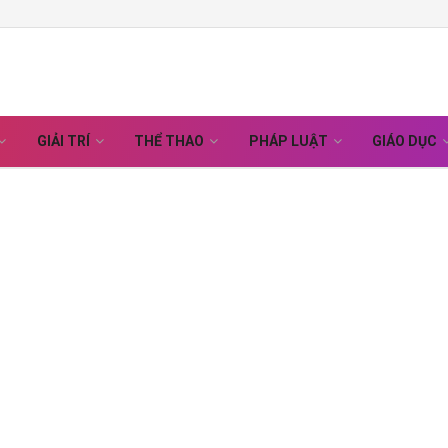
GIẢI TRÍ
THỂ THAO
PHÁP LUẬT
GIÁO DỤC