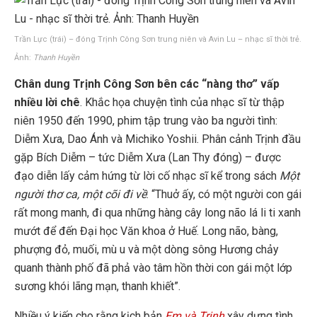
Trần Lực (trái) – đóng Trịnh Công Sơn trung niên và Avin Lu – nhạc sĩ thời trẻ.
Ảnh:
Thanh Huyền
Chân dung Trịnh Công Sơn bên các “nàng thơ” vấp
nhiều lời chê
. Khắc họa chuyện tình của nhạc sĩ từ thập
niên 1950 đến 1990, phim tập trung vào ba người tình:
Diễm Xưa, Dao Ánh và Michiko Yoshii. Phân cảnh Trịnh đầu
gặp Bích Diễm – tức Diễm Xưa (Lan Thy đóng) – được
đạo diễn lấy cảm hứng từ lời cố nhạc sĩ kể trong sách
Một
người thơ ca, một cõi đi về
: “Thuở ấy, có một người con gái
rất mong manh, đi qua những hàng cây long não lá li ti xanh
mướt để đến Đại học Văn khoa ở Huế. Long não, bàng,
phượng đỏ, muối, mù u và một dòng sông Hương chảy
quanh thành phố đã phả vào tâm hồn thời con gái một lớp
sương khói lãng mạn, thanh khiết”.
Nhiều ý kiến cho rằng kịch bản
Em và Trịnh
xây dựng tình