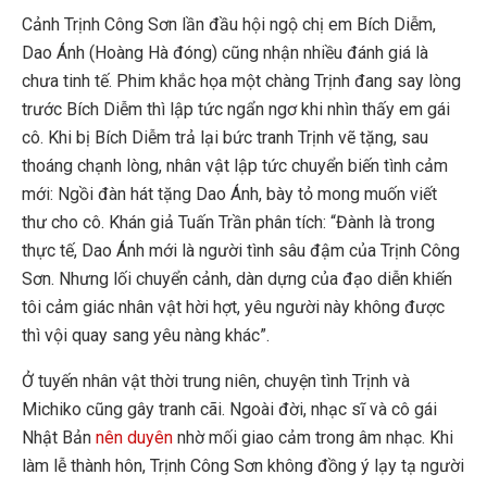
Cảnh Trịnh Công Sơn lần đầu hội ngộ chị em Bích Diễm,
Dao Ánh (Hoàng Hà đóng) cũng nhận nhiều đánh giá là
chưa tinh tế. Phim khắc họa một chàng Trịnh đang say lòng
trước Bích Diễm thì lập tức ngẩn ngơ khi nhìn thấy em gái
cô. Khi bị Bích Diễm trả lại bức tranh Trịnh vẽ tặng, sau
thoáng chạnh lòng, nhân vật lập tức chuyển biến tình cảm
mới: Ngồi đàn hát tặng Dao Ánh, bày tỏ mong muốn viết
thư cho cô. Khán giả Tuấn Trần phân tích: “Đành là trong
thực tế, Dao Ánh mới là người tình sâu đậm của Trịnh Công
Sơn. Nhưng lối chuyển cảnh, dàn dựng của đạo diễn khiến
tôi cảm giác nhân vật hời hợt, yêu người này không được
thì vội quay sang yêu nàng khác”.
Ở tuyến nhân vật thời trung niên, chuyện tình Trịnh và
Michiko cũng gây tranh cãi. Ngoài đời, nhạc sĩ và cô gái
Nhật Bản
nên duyên
nhờ mối giao cảm trong âm nhạc. Khi
làm lễ thành hôn, Trịnh Công Sơn không đồng ý lạy tạ người