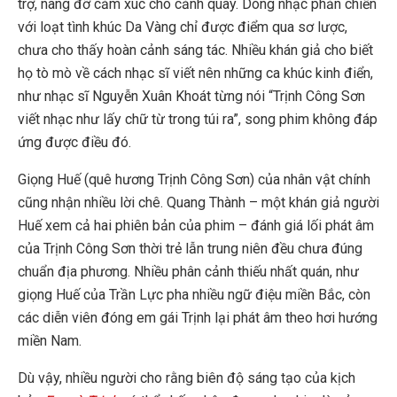
trợ, nâng đỡ cảm xúc cho cảnh quay. Dòng nhạc phản chiến
với loạt tình khúc Da Vàng chỉ được điểm qua sơ lược,
chưa cho thấy hoàn cảnh sáng tác. Nhiều khán giả cho biết
họ tò mò về cách nhạc sĩ viết nên những ca khúc kinh điển,
như nhạc sĩ Nguyễn Xuân Khoát từng nói “Trịnh Công Sơn
viết nhạc như lấy chữ từ trong túi ra”, song phim không đáp
ứng được điều đó.
Giọng Huế (quê hương Trịnh Công Sơn) của nhân vật chính
cũng nhận nhiều lời chê. Quang Thành – một khán giả người
Huế xem cả hai phiên bản của phim – đánh giá lối phát âm
của Trịnh Công Sơn thời trẻ lẫn trung niên đều chưa đúng
chuẩn địa phương. Nhiều phân cảnh thiếu nhất quán, như
giọng Huế của Trần Lực pha nhiều ngữ điệu miền Bắc, còn
các diễn viên đóng em gái Trịnh lại phát âm theo hơi hướng
miền Nam.
Dù vậy, nhiều người cho rằng biên độ sáng tạo của kịch