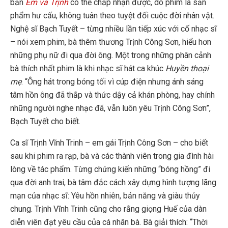
bản
Em và Trịnh
có thể chấp nhận được, do phim là sản
phẩm hư cấu, không tuân theo tuyệt đối cuộc đời nhân vật.
Nghệ sĩ Bạch Tuyết – từng nhiều lần tiếp xúc với cố nhạc sĩ
– nói xem phim, bà thêm thương Trịnh Công Sơn, hiểu hơn
những phụ nữ đi qua đời ông. Một trong những phân cảnh
bà thích nhất phim là khi nhạc sĩ hát ca khúc
Huyền thoại
mẹ
. “Ông hát trong bóng tối vì cúp điện nhưng ánh sáng
tâm hồn ông đã thắp và thức dậy cả khán phòng, hay chính
những người nghe nhạc đã, vẫn luôn yêu Trịnh Công Sơn”,
Bạch Tuyết cho biết.
Ca sĩ Trịnh Vĩnh Trinh – em gái Trịnh Công Sơn – cho biết
sau khi phim ra rạp, bà và các thành viên trong gia đình hài
lòng về tác phẩm. Từng chứng kiến những “bóng hồng” đi
qua đời anh trai, bà tâm đắc cách xây dựng hình tượng lãng
mạn của nhạc sĩ: Yêu hồn nhiên, bản năng và giàu thủy
chung. Trịnh Vĩnh Trinh cũng cho rằng giọng Huế của dàn
diễn viên đạt yêu cầu của cá nhân bà. Bà giải thích: “Thời