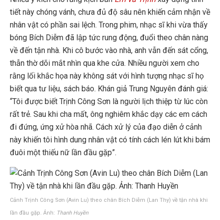
tiết này chóng vánh, chưa đủ độ sâu nên khiến cảm nhận về
nhân vật có phần sai lệch. Trong phim, nhạc sĩ khi vừa thấy
bóng Bích Diễm đã lập tức rung động, đuổi theo chân nàng
về đến tận nhà. Khi cô bước vào nhà, anh vẫn đến sát cổng,
thẫn thờ dõi mắt nhìn qua khe cửa. Nhiều người xem cho
rằng lối khắc họa này không sát với hình tượng nhạc sĩ họ
biết qua tư liệu, sách báo. Khán giả Trung Nguyên đánh giá:
“Tôi được biết Trịnh Công Sơn là người lịch thiệp từ lúc còn
rất trẻ. Sau khi cha mất, ông nghiêm khắc dạy các em cách
đi đứng, ứng xử hòa nhã. Cách xử lý của đạo diễn ở cảnh
này khiến tôi hình dung nhân vật có tính cách lén lút khi bám
đuôi một thiếu nữ lần đầu gặp”.
Cảnh Trịnh Công Sơn (Avin Lu) theo chân Bích Diễm (Lan Thy) về tận nhà khi
lần đầu gặp. Ảnh:
Thanh Huyền