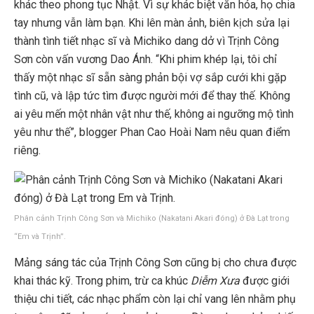
khác theo phong tục Nhật. Vì sự khác biệt văn hóa, họ chia
tay nhưng vẫn làm bạn. Khi lên màn ảnh, biên kịch sửa lại
thành tình tiết nhạc sĩ và Michiko dang dở vì Trịnh Công
Sơn còn vấn vương Dao Ánh. “Khi phim khép lại, tôi chỉ
thấy một nhạc sĩ sẵn sàng phản bội vợ sắp cưới khi gặp
tình cũ, và lập tức tìm được người mới để thay thế. Không
ai yêu mến một nhân vật như thế, không ai ngưỡng mộ tình
yêu như thế”, blogger Phan Cao Hoài Nam nêu quan điểm
riêng.
Phân cảnh Trịnh Công Sơn và Michiko (Nakatani Akari đóng) ở Đà Lạt trong
“Em và Trịnh”.
Mảng sáng tác của Trịnh Công Sơn cũng bị cho chưa được
khai thác kỹ. Trong phim, trừ ca khúc
Diễm Xưa
được giới
thiệu chi tiết, các nhạc phẩm còn lại chỉ vang lên nhằm phụ