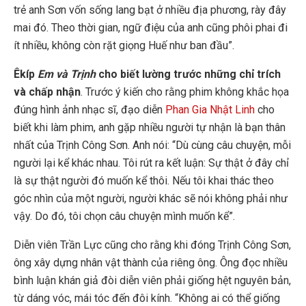
trẻ anh Sơn vốn sống lang bạt ở nhiều địa phương, rày đây
mai đó. Theo thời gian, ngữ điệu của anh cũng phôi phai đi
ít nhiều, không còn rặt giọng Huế như ban đầu”.
Êkíp
Em và Trịnh
cho biết lường trước những chỉ trích
và chấp nhận
. Trước ý kiến cho rằng phim không khắc họa
đúng hình ảnh nhạc sĩ, đạo diễn
Phan Gia Nhật Linh
cho
biết khi làm phim, anh gặp nhiều người tự nhận là bạn thân
nhất của Trịnh Công Sơn. Anh nói: “Dù cùng câu chuyện, mỗi
người lại kể khác nhau. Tôi rút ra kết luận: Sự thật ở đây chỉ
là sự thật người đó muốn kể thôi. Nếu tôi khai thác theo
góc nhìn của một người, người khác sẽ nói không phải như
vậy. Do đó, tôi chọn câu chuyện mình muốn kể”.
Diễn viên Trần Lực cũng cho rằng khi đóng Trịnh Công Sơn,
ông xây dựng nhân vật thành của riêng ông. Ông đọc nhiều
bình luận khán giả đòi diễn viên phải giống hệt nguyên bản,
từ dáng vóc, mái tóc đến đôi kính. “Không ai có thể giống