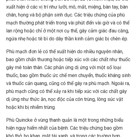
xuất hiện ở các vị trí như lưỡi, mô, mắt, miệng, bàn tay, bàn
chân, họng và bộ phận sinh dục. Các triệu chứng của phù
mạch thường phát triển trong vài phút đến vài giờ và có thể
lan rộng hoặc chỉ ở một nơi cụ thể, gây cảm giác đau căng,
ngứa nhẹ hoặc tê bì do dây thần kinh cảm giác bị chèn ép.
Phù mạch đơn lẻ có thể xuất hiện do nhiều nguyên nhân,
bao gồm chấn thương hoặc tiếp xúc với các chất như thuốc
gây mê toàn thân. Các phản ứng dị ứng với một số loại
thuốc, bao gồm thuốc ức chế men chuyển, thuốc kháng sinh
và thuốc cản quang, cũng có thể gây ra phù mạch. Ngoài ra,
phù mạch cũng có thể xảy ra khi tiếp xúc với các chất gây
dị ứng như thức ăn, nọc độc của côn trùng, lông súc vật
hoặc khi bị nhiễm trùng.
Phù Quincke ở vùng thanh quản là một trong những biểu
hiện nguy hiểm nhất của bệnh. Các triệu chứng bao gồm
khó thở, ho khan, mặt tái xanh, và trong các trường hợp