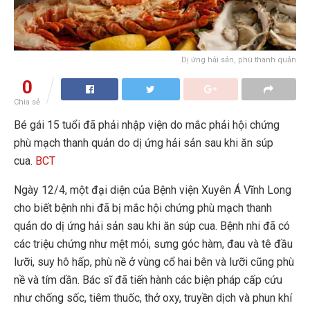
Dị ứng hải sản, phù thanh quản
0
Chia sẻ
Bé gái 15 tuổi đã phải nhập viện do mắc phải hội chứng
phù mạch thanh quản do dị ứng hải sản sau khi ăn súp
cua.
BCT
Ngày 12/4, một đại diện của Bệnh viện Xuyên Á Vĩnh Long
cho biết bệnh nhi đã bị mắc hội chứng phù mạch thanh
quản do dị ứng hải sản sau khi ăn súp cua. Bệnh nhi đã có
các triệu chứng như mệt mỏi, sưng góc hàm, đau và tê đầu
lưỡi, suy hô hấp, phù nề ở vùng cổ hai bên và lưỡi cũng phù
nề và tím dần. Bác sĩ đã tiến hành các biện pháp cấp cứu
như chống sốc, tiêm thuốc, thở oxy, truyền dịch và phun khí