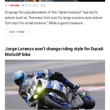
BỞI
CHÍ ANH
02/01/2023
0
Dropcap the popularization of the “ideal measure” has led to
advice such as “Increase font size for large screens and reduce
font size for small screens.” While a good measure...
ĐỌC THÊM
Jorge Lorenzo won’t change riding style for Ducati
MotoGP bike