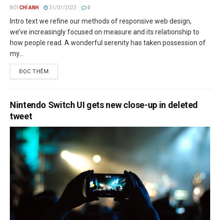
BỞI
CHÍ ANH
31/01/2023
0
Intro text we refine our methods of responsive web design,
we’ve increasingly focused on measure and its relationship to
how people read. A wonderful serenity has taken possession of
my...
ĐỌC THÊM
Nintendo Switch UI gets new close-up in deleted
tweet