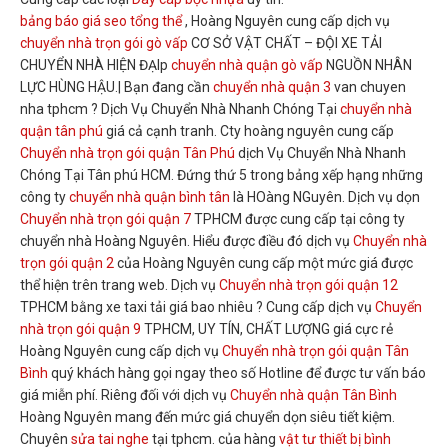
bảng báo giá seo tổng thể
, Hoàng Nguyên cung cấp dịch vụ
chuyển nhà trọn gói gò vấp
CƠ SỞ VẬT CHẤT – ĐỘI XE TẢI
CHUYỂN NHÀ HIỆN ĐẠIp
chuyển nhà quận gò vấp
NGUỒN NHÂN
LỰC HÙNG HẬU.| Bạn đang cần
chuyển nhà quận 3
van chuyen
nha tphcm ? Dịch Vụ Chuyển Nhà Nhanh Chóng Tại
chuyển nhà
quận tân phú
giá cả cạnh tranh. Cty hoàng nguyên cung cấp
Chuyển nhà trọn gói quận Tân Phú
dịch Vụ Chuyển Nhà Nhanh
Chóng Tại Tân phú HCM. Đứng thứ 5 trong bảng xếp hạng những
công ty
chuyển nhà quận bình tân
là HOàng NGuyên. Dịch vụ dọn
Chuyển nhà trọn gói quận 7
TPHCM được cung cấp tại công ty
chuyển nhà Hoàng Nguyên. Hiểu được điều đó dịch vụ
Chuyển nhà
trọn gói quận 2
của Hoàng Nguyên cung cấp một mức giá được
thể hiện trên trang web. Dịch vụ
Chuyển nhà trọn gói quận 12
TPHCM bằng xe taxi tải giá bao nhiêu ? Cung cấp dịch vụ
Chuyển
nhà trọn gói quận 9
TPHCM, UY TÍN, CHẤT LƯỢNG giá cực rẻ
Hoàng Nguyên cung cấp dịch vụ
Chuyển nhà trọn gói quận Tân
Bình
quý khách hàng gọi ngay theo số Hotline để được tư vấn báo
giá miễn phí. Riêng đối với dịch vụ
Chuyển nhà quận Tân Bình
Hoàng Nguyên mang đến mức giá chuyển dọn siêu tiết kiệm.
Chuyên
sửa tai nghe
tại tphcm. của hàng
vật tư thiết bị bình