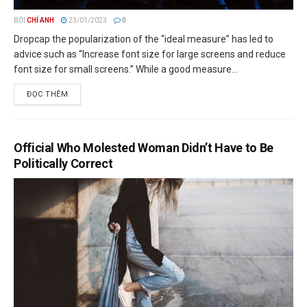
BỞI
CHÍ ANH
23/01/2023
0
Dropcap the popularization of the “ideal measure” has led to
advice such as “Increase font size for large screens and reduce
font size for small screens.” While a good measure...
ĐỌC THÊM
Official Who Molested Woman Didn’t Have to Be
Politically Correct