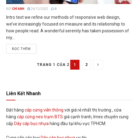
BỞI
CHÍ ANH
26/12/2022
0
Intro text we refine our methods of responsive web design,
we’ve increasingly focused on measure and its relationship to
how people read. A wonderful serenity has taken possession of
my...
ĐỌC THÊM
1
2
TRANG 1 CỦA 2
Liên Kết Nhanh
Đặt hàng
cáp cứng viễn thông
với giá rẻ nhất thị trường , cửa
hàng
cáp cứng neo trạm BTS
giá cạnh tranh, Imex chuyên cung
cấp
Dây cáp bọc nhựa
hàng đầu tại khu vực TPHCM.
Cung cấp các loại
Dây cáp bọc nhựa
uy tín.