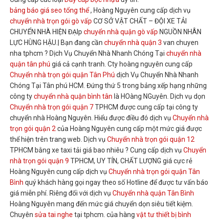
bảng báo giá seo tổng thể
, Hoàng Nguyên cung cấp dịch vụ
chuyển nhà trọn gói gò vấp
CƠ SỞ VẬT CHẤT – ĐỘI XE TẢI
CHUYỂN NHÀ HIỆN ĐẠIp
chuyển nhà quận gò vấp
NGUỒN NHÂN
LỰC HÙNG HẬU.| Bạn đang cần
chuyển nhà quận 3
van chuyen
nha tphcm ? Dịch Vụ Chuyển Nhà Nhanh Chóng Tại
chuyển nhà
quận tân phú
giá cả cạnh tranh. Cty hoàng nguyên cung cấp
Chuyển nhà trọn gói quận Tân Phú
dịch Vụ Chuyển Nhà Nhanh
Chóng Tại Tân phú HCM. Đứng thứ 5 trong bảng xếp hạng những
công ty
chuyển nhà quận bình tân
là HOàng NGuyên. Dịch vụ dọn
Chuyển nhà trọn gói quận 7
TPHCM được cung cấp tại công ty
chuyển nhà Hoàng Nguyên. Hiểu được điều đó dịch vụ
Chuyển nhà
trọn gói quận 2
của Hoàng Nguyên cung cấp một mức giá được
thể hiện trên trang web. Dịch vụ
Chuyển nhà trọn gói quận 12
TPHCM bằng xe taxi tải giá bao nhiêu ? Cung cấp dịch vụ
Chuyển
nhà trọn gói quận 9
TPHCM, UY TÍN, CHẤT LƯỢNG giá cực rẻ
Hoàng Nguyên cung cấp dịch vụ
Chuyển nhà trọn gói quận Tân
Bình
quý khách hàng gọi ngay theo số Hotline để được tư vấn báo
giá miễn phí. Riêng đối với dịch vụ
Chuyển nhà quận Tân Bình
Hoàng Nguyên mang đến mức giá chuyển dọn siêu tiết kiệm.
Chuyên
sửa tai nghe
tại tphcm. của hàng
vật tư thiết bị bình