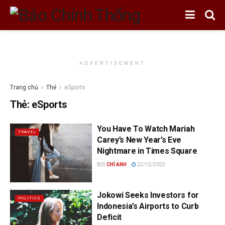
ADVERTISEMENT
Trang chủ
Thẻ
eSports
Thẻ:
eSports
You Have To Watch Mariah
TRAVEL
Carey’s New Year’s Eve
Nightmare in Times Square
BỞI
CHÍ ANH
22/12/2022
Jokowi Seeks Investors for
POLITICS
Indonesia’s Airports to Curb
Deficit