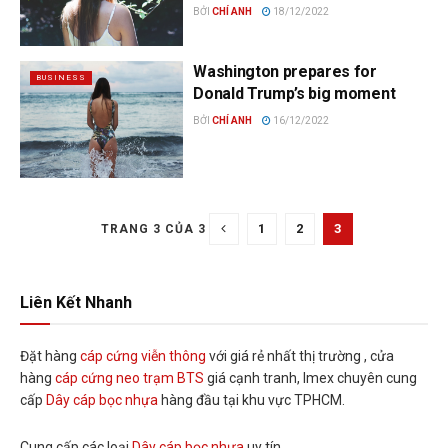
BỞI
CHÍ ANH
18/12/2022
Washington prepares for
BUSINESS
Donald Trump’s big moment
BỞI
CHÍ ANH
16/12/2022
1
2
3
TRANG 3 CỦA 3
Liên Kết Nhanh
Đặt hàng
cáp cứng viễn thông
với giá rẻ nhất thị trường , cửa
hàng
cáp cứng neo trạm BTS
giá cạnh tranh, Imex chuyên cung
cấp
Dây cáp bọc nhựa
hàng đầu tại khu vực TPHCM.
Cung cấp các loại
Dây cáp bọc nhựa
uy tín.